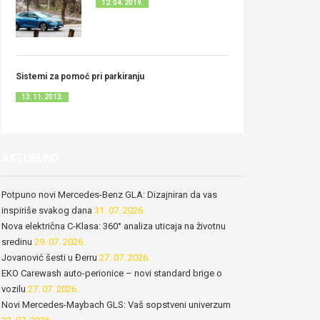
12. 04. 2019.
Sistemi za pomoć pri parkiranju
13. 11. 2013.
AKTUELNO
Potpuno novi Mercedes-Benz GLA: Dizajniran da vas
inspiriše svakog dana
31. 07. 2026.
Nova električna C-Klasa: 360° analiza uticaja na životnu
sredinu
29. 07. 2026.
Jovanović šesti u Đerru
27. 07. 2026.
EKO Carewash auto-perionice – novi standard brige o
vozilu
27. 07. 2026.
Novi Mercedes-Maybach GLS: Vaš sopstveni univerzum