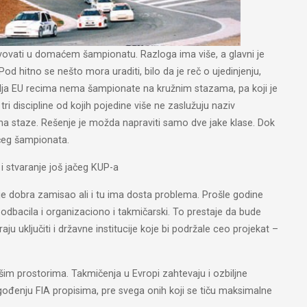
tvovati u domaćem šampionatu. Razloga ima više, a glavni je
od hitno se nešto mora uraditi, bilo da je reč o ujedinjenju,
emalja EU recima nema šampionate na kružnim stazama, pa koji je
 discipline od kojih pojedine više ne zaslužuju naziv
 na staze. Rešenje je možda napraviti samo dve jake klase. Dok
aćeg šampionata.
 i stvaranje još jačeg KUP-a
e dobra zamisao ali i tu ima dosta problema. Prošle godine
odbacila i organizaciono i takmičarski. To prestaje da bude
 uključiti i državne institucije koje bi podržale ceo projekat –
im prostorima. Takmičenja u Evropi zahtevaju i ozbiljne
gođenju FIA propisima, pre svega onih koji se tiču maksimalne