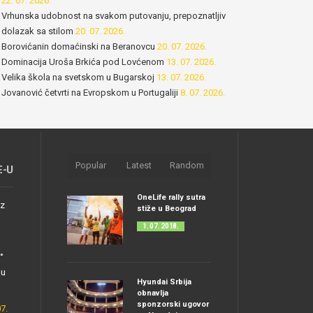
22. 07. 2026.
Vrhunska udobnost na svakom putovanju, prepoznatljiv
dolazak sa stilom
20. 07. 2026.
Borovićanin domaćinski na Beranovcu
20. 07. 2026.
Dominacija Uroša Brkića pod Lovćenom
13. 07. 2026.
Velika škola na svetskom u Bugarskoj
13. 07. 2026.
Jovanović četvrti na Evropskom u Portugaliji
8. 07. 2026.
Popular
Latest
Random
E-U
OneLife rally sutra
nz
stiže u Beograd
1. 07. 2018.
°
nu
Hyundai Srbija
obnavlja
sponzorski ugovor
07.