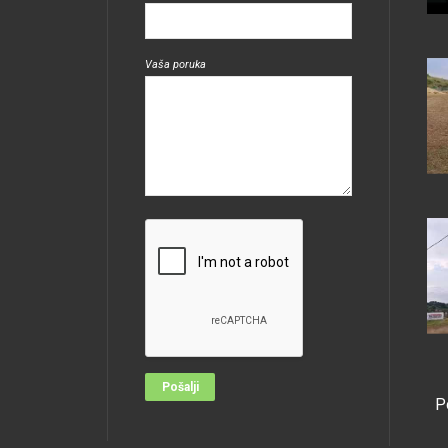
Vaša poruka
P