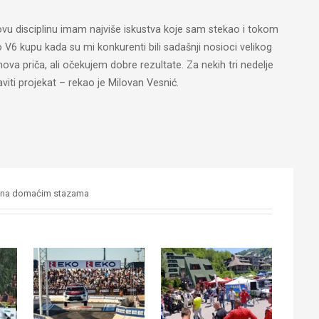
vu disciplinu imam najviše iskustva koje sam stekao i tokom
 V6 kupu kada su mi konkurenti bili sadašnji nosioci velikog
nova priča, ali očekujem dobre rezultate. Za nekih tri nedelje
viti projekat – rekao je Milovan Vesnić.
 na domaćim stazama