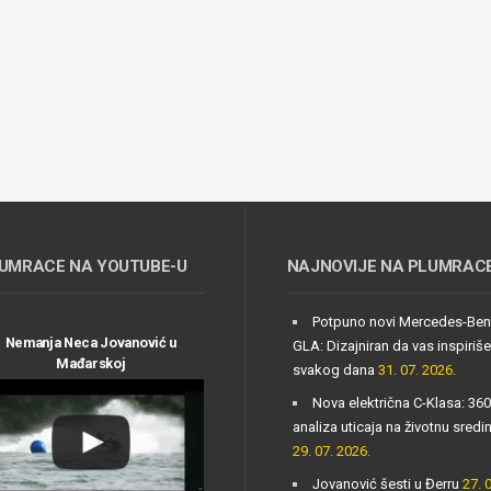
UMRACE NA YOUTUBE-U
NAJNOVIJE NA PLUMRAC
Potpuno novi Mercedes-Be
Nemanja Neca Jovanović u
GLA: Dizajniran da vas inspiriše
Mađarskoj
svakog dana
31. 07. 2026.
Nova električna C-Klasa: 360
analiza uticaja na životnu sredi
29. 07. 2026.
Jovanović šesti u Đerru
27. 