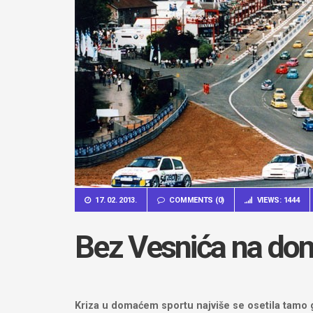
17. 02. 2013.
COMMENTS (0)
VIEWS: 1444
Bez Vesnića na d
Kriza u domaćem sportu najviše se osetila tamo g