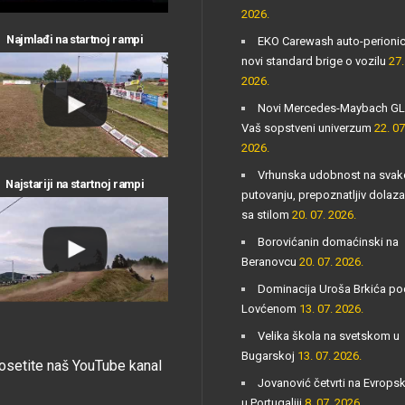
2026.
Najmlađi na startnoj rampi
EKO Carewash auto-perioni
novi standard brige o vozilu
27.
2026.
Novi Mercedes-Maybach GL
Vaš sopstveni univerzum
22. 07
2026.
Vrhunska udobnost na sva
Najstariji na startnoj rampi
putovanju, prepoznatljiv dolaz
sa stilom
20. 07. 2026.
Borovićanin domaćinski na
Beranovcu
20. 07. 2026.
Dominacija Uroša Brkića po
Lovćenom
13. 07. 2026.
Velika škola na svetskom u
Bugarskoj
13. 07. 2026.
osetite naš YouTube kanal
Jovanović četvrti na Evrop
u Portugaliji
8. 07. 2026.