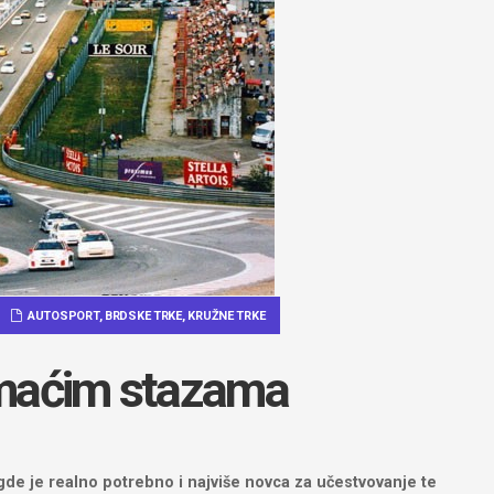
AUTOSPORT
,
BRDSKE TRKE
,
KRUŽNE TRKE
omaćim stazama
de je realno potrebno i najviše novca za učestvovanje te