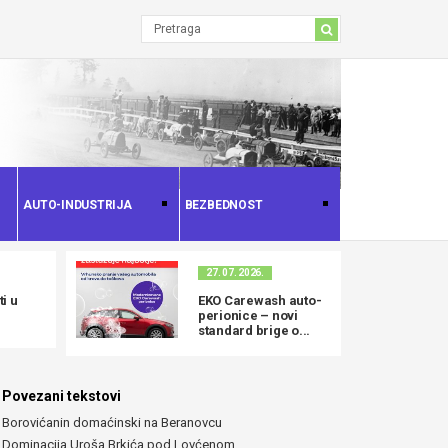
AUTO-INDUSTRIJA
BEZBEDNOST
27. 07. 2026.
i u
EKO Carewash auto-
perionice – novi
standard brige o...
Povezani tekstovi
Borovićanin domaćinski na Beranovcu
Dominacija Uroša Brkića pod Lovćenom