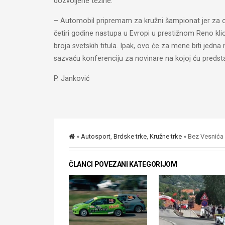
dozvoljene težine.
– Automobil pripremam za kružni šampionat jer za o
četiri godine nastupa u Evropi u prestižnom Reno klio
broja svetskih titula. Ipak, ovo će za mene biti jedna 
sazvaću konferenciju za novinare na kojoj ću predsta
P. Janković
»
Autosport
,
Brdske trke
,
Kružne trke
» Bez Vesnića
ČLANCI POVEZANI KATEGORIJOM