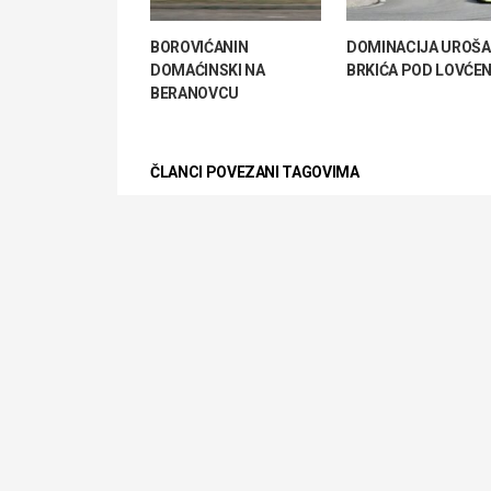
BOROVIĆANIN
DOMINACIJA UROŠA
DOMAĆINSKI NA
BRKIĆA POD LOVĆE
BERANOVCU
ČLANCI POVEZANI TAGOVIMA