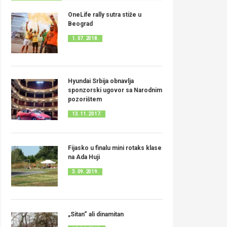
OneLife rally sutra stiže u
Beograd
1. 07. 2018.
Hyundai Srbija obnavlja
sponzorski ugovor sa Narodnim
pozorištem
13. 11. 2017.
Fijasko u finalu mini rotaks klase
na Ada Huji
3. 09. 2019.
„Sitan“ ali dinamitan