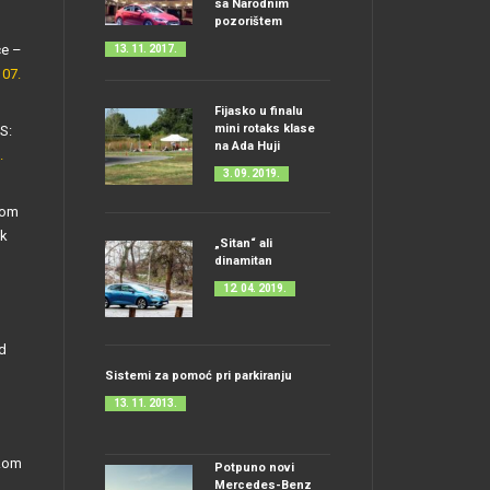
sa Narodnim
pozorištem
ce –
13. 11. 2017.
 07.
Fijasko u finalu
mini rotaks klase
S:
na Ada Huji
.
3. 09. 2019.
kom
ak
„Sitan“ ali
dinamitan
12. 04. 2019.
d
Sistemi za pomoć pri parkiranju
13. 11. 2013.
skom
Potpuno novi
Mercedes-Benz