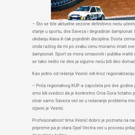
– Što se tiče aktuelne sezone definitivno neću učes
stanje u sportu, dva Saveza i degradiran šampionat. P
ukidanju klasa ili čak pojedinih disciplina. Dosta z
onda razlog da mi po svaku cenu moramo imati sve tri
šampionat. Sport se mora omasoviti i publika vratiti
se tako nešto ne desi ja sigurno neću biti deo dom
Kao jedno od rešenja Vesnić vidi kroz regionalizaciju
– Priča regionalnog KUP-a započeta pre dve godine j
smo bili svedoci da je konkretno Crna Gora totalno p
stvar samo Saveza već se u rešavanje problema moraju
izjavio je Vesnić.
Profesionalnost tima Vesnić dobro je poznata na naš
pripreme pa je stara Opel Vectra već u procesu prila