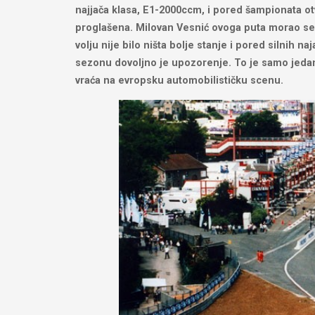
najjača klasa, E1-2000ccm, i pored šampionata o
proglašena. Milovan Vesnić ovoga puta morao se z
volju nije bilo ništa bolje stanje i pored silnih
sezonu dovoljno je upozorenje. To je samo jeda
vraća na evropsku automobilističku scenu.