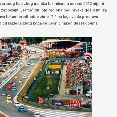
tvorenog tipa zbog manjka takmičara u sezoni 2012 nije ni
adovoljiti „samo“ titulom regionalnog prvaka gde istini za
 najava tokom predhodne zime. Tišina koja vlada pred ovu
n od razloga zbog koga se Vesnić nakon deset godina