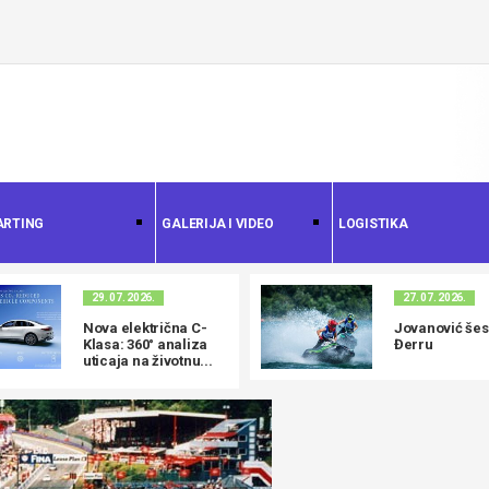
ARTING
GALERIJA I VIDEO
LOGISTIKA
29. 07. 2026.
27. 07. 2026.
Nova električna C-
Jovanović šest
Klasa: 360° analiza
Đerru
uticaja na životnu...