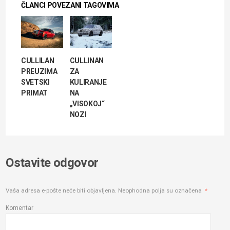
ČLANCI POVEZANI TAGOVIMA
CULLILAN
CULLINAN
PREUZIMA
ZA
SVETSKI
KULIRANJE
PRIMAT
NA
„VISOKOJ“
NOZI
Ostavite odgovor
Vaša adresa e-pošte neće biti objavljena.
Neophodna polja su označena
*
Komentar