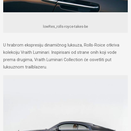
lowRes_rolls-royce-takes-be
U hrabrom ekspresiju dinamičnog luksuza, Rolls-Roice otkriva
kolekciju Vraith Luminari. Inspirisani od strane onih koji vode
prema drugima, Vraith Luminari Collection će osvetliti put
luksuznom trailblazeru.