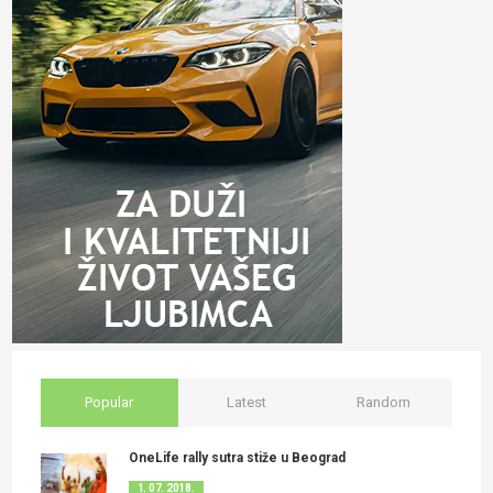
Popular
Latest
Random
OneLife rally sutra stiže u Beograd
1. 07. 2018.