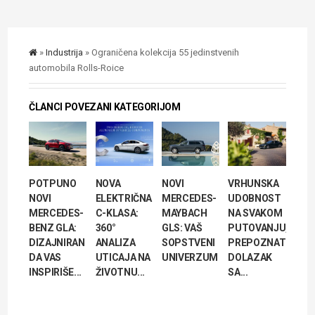
»
Industrija
» Ograničena kolekcija 55 jedinstvenih
automobila Rolls-Roice
ČLANCI POVEZANI KATEGORIJOM
POTPUNO
NOVA
NOVI
VRHUNSKA
NOVI
ELEKTRIČNA
MERCEDES-
UDOBNOST
MERCEDES-
C-KLASA:
MAYBACH
NA SVAKOM
BENZ GLA:
360°
GLS: VAŠ
PUTOVANJU,
DIZAJNIRAN
ANALIZA
SOPSTVENI
PREPOZNATLJIV
DA VAS
UTICAJA NA
UNIVERZUM
DOLAZAK
INSPIRIŠE...
ŽIVOTNU...
SA...