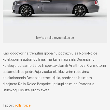
lowRes_rolls-royce-takes-be
Kao odgovor na trenutnu globalnu potražnju za Rolls-Roice
kolekcionim automobilima, marka je napravila Ograničenu
kolekciju od samo 55 ovih spektakularnih Vraith-ova. Ovi motorni
automobili se pridružuju visoko ekskluzivnim redovima
kolekcionarnih Bespoke remek-djela, predviđenih timom
dizajnera Rolls-Roice Bespoke i prikupljenim od Patrons-a
istinskog luksuza širom sveta.
Tagovi:
rolls roice