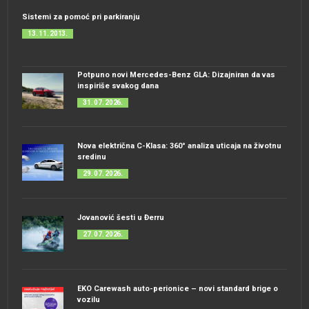
Sistemi za pomoć pri parkiranju
13. 11. 2013.
Potpuno novi Mercedes-Benz GLA: Dizajniran da vas
inspiriše svakog dana
31. 07. 2026.
Nova električna C-Klasa: 360° analiza uticaja na životnu
sredinu
29. 07. 2026.
Jovanović šesti u Đerru
27. 07. 2026.
EKO Carewash auto-perionice – novi standard brige o
vozilu