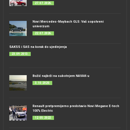
27. 07. 2026.
Novi Mercedes-Maybach GLS: Vaš sopstveni
univerzum
22. 07. 2026.
SAKSS i SAS na korak do ujedinjenja
23. 09. 2013.
Božić najbrži na subotnjem NAVAK-u
3. 10. 2020.
Renault pretpremijerno predstavio Novi Megane E-tech
100% Electric
12. 05. 2022.