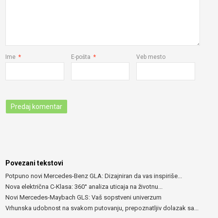
Ime
*
E-pošta
*
Veb mesto
Povezani tekstovi
Potpuno novi Mercedes-Benz GLA: Dizajniran da vas inspiriše...
Nova električna C-Klasa: 360° analiza uticaja na životnu...
Novi Mercedes-Maybach GLS: Vaš sopstveni univerzum
Vrhunska udobnost na svakom putovanju, prepoznatljiv dolazak sa...