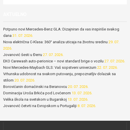
AKTUELNO
Potpuno novi Mercedes-Benz GLA: Dizajniran da vas inspiriše svakog
dana
31. 07. 2026.
Nova električna C-Klasa: 360° analiza uticaja na životnu sredinu
29. 07.
2026.
Jovanović šesti u Đerru
27. 07. 2026.
EKO Carewash auto-perionice – novi standard brige o vozilu
27. 07. 2026.
Novi Mercedes-Maybach GLS: Vaš sopstveni univerzum
22. 07. 2026.
Vrhunska udobnost na svakom putovanju, prepoznatljiv dolazak sa
stilom
20. 07. 2026.
Borovićanin domaćinski na Beranovcu
20. 07. 2026.
Dominacija Uroša Brkića pod Lovćenom
13. 07. 2026.
Velika škola na svetskom u Bugarskoj
13. 07. 2026.
Jovanović četvrti na Evropskom u Portugaliji
8. 07. 2026.