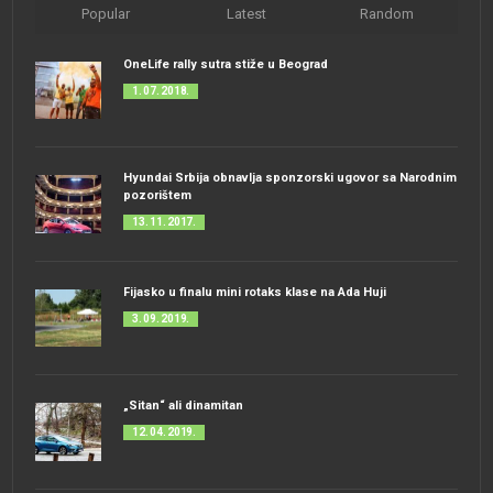
Popular
Latest
Random
OneLife rally sutra stiže u Beograd
1. 07. 2018.
Hyundai Srbija obnavlja sponzorski ugovor sa Narodnim
pozorištem
13. 11. 2017.
Fijasko u finalu mini rotaks klase na Ada Huji
3. 09. 2019.
„Sitan“ ali dinamitan
12. 04. 2019.