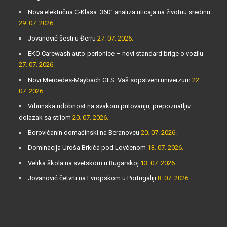
Nova električna C-Klasa: 360° analiza uticaja na životnu sredinu
29. 07. 2026.
Jovanović šesti u Đerru
27. 07. 2026.
EKO Carewash auto-perionice – novi standard brige o vozilu
27. 07. 2026.
Novi Mercedes-Maybach GLS: Vaš sopstveni univerzum
22.
07. 2026.
Vrhunska udobnost na svakom putovanju, prepoznatljiv
dolazak sa stilom
20. 07. 2026.
Borovićanin domaćinski na Beranovcu
20. 07. 2026.
Dominacija Uroša Brkića pod Lovćenom
13. 07. 2026.
Velika škola na svetskom u Bugarskoj
13. 07. 2026.
Jovanović četvrti na Evropskom u Portugaliji
8. 07. 2026.