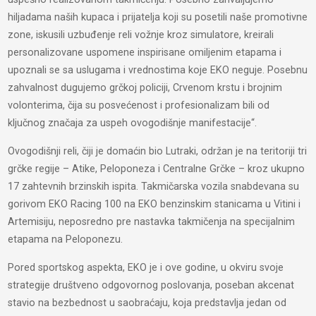
hiljadama naših kupaca i prijatelja koji su posetili naše promotivne
zone, iskusili uzbuđenje reli vožnje kroz simulatore, kreirali
personalizovane uspomene inspirisane omiljenim etapama i
upoznali se sa uslugama i vrednostima koje EKO neguje. Posebnu
zahvalnost dugujemo grčkoj policiji, Crvenom krstu i brojnim
volonterima, čija su posvećenost i profesionalizam bili od
ključnog značaja za uspeh ovogodišnje manifestacije“.
Ovogodišnji reli, čiji je domaćin bio Lutraki, održan je na teritoriji tri
grčke regije – Atike, Peloponeza i Centralne Grčke – kroz ukupno
17 zahtevnih brzinskih ispita. Takmičarska vozila snabdevana su
gorivom EKO Racing 100 na EKO benzinskim stanicama u Vitini i
Artemisiju, neposredno pre nastavka takmičenja na specijalnim
etapama na Peloponezu.
Pored sportskog aspekta, EKO je i ove godine, u okviru svoje
strategije društveno odgovornog poslovanja, poseban akcenat
stavio na bezbednost u saobraćaju, koja predstavlja jedan od