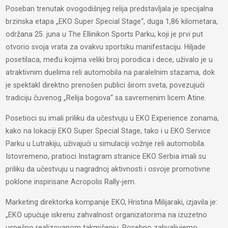
Poseban trenutak ovogodišnjeg relija predstavljala je specijalna
brzinska etapa „EKO Super Special Stage“, duga 1,86 kilometara,
održana 25. juna u The Ellinikon Sports Parku, koji je prvi put
otvorio svoja vrata za ovakvu sportsku manifestaciju. Hiljade
posetilaca, među kojima veliki broj porodica i dece, uživalo je u
atraktivnim duelima reli automobila na paralelnim stazama, dok
je spektakl direktno prenošen publici širom sveta, povezujući
tradiciju čuvenog „Relija bogova“ sa savremenim licem Atine.
Posetioci su imali priliku da učestvuju u EKO Experience zonama,
kako na lokaciji EKO Super Special Stage, tako i u EKO Service
Parku u Lutrakiju, uživajući u simulaciji vožnje reli automobila.
Istovremeno, pratioci Instagram stranice EKO Serbia imali su
priliku da učestvuju u nagradnoj aktivnosti i osvoje promotivne
poklone inspirisane Acropolis Rally-jem.
Marketing direktorka kompanije EKO, Hristina Milijaraki, izjavila je:
„EKO upućuje iskrenu zahvalnost organizatorima na izuzetno
uspešno realizovanom takmičenju. Posebno zahvaljujemo