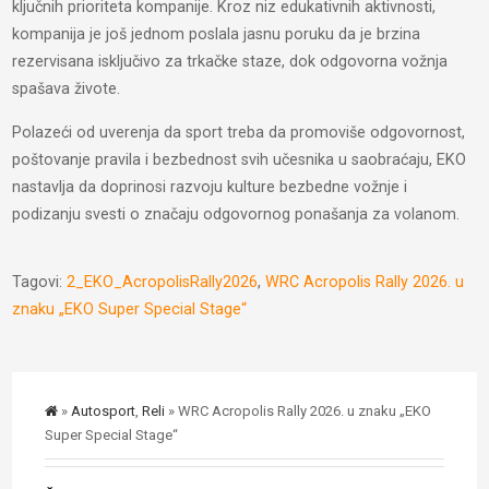
ključnih prioriteta kompanije. Kroz niz edukativnih aktivnosti,
kompanija je još jednom poslala jasnu poruku da je brzina
rezervisana isključivo za trkačke staze, dok odgovorna vožnja
spašava živote.
Polazeći od uverenja da sport treba da promoviše odgovornost,
poštovanje pravila i bezbednost svih učesnika u saobraćaju, EKO
nastavlja da doprinosi razvoju kulture bezbedne vožnje i
podizanju svesti o značaju odgovornog ponašanja za volanom.
Tagovi:
2_EKO_AcropolisRally2026
,
WRC Acropolis Rally 2026. u
znaku „EKO Super Special Stage“
»
Autosport
,
Reli
» WRC Acropolis Rally 2026. u znaku „EKO
Super Special Stage“