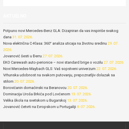
AKTUELNO
Potpuno novi Mercedes-Benz GLA: Dizajniran da vas inspiriše svakog
dana
31. 07. 2026.
Nova električna C-Klasa: 360° analiza uticaja na životnu sredinu
29. 07.
2026.
Jovanović šesti u Đerru
27. 07. 2026.
EKO Carewash auto-perionice – novi standard brige o vozilu
27. 07. 2026.
Novi Mercedes-Maybach GLS: Vaš sopstveni univerzum
22. 07. 2026.
Vrhunska udobnost na svakom putovanju, prepoznatljiv dolazak sa
stilom
20. 07. 2026.
Borovićanin domaćinski na Beranovcu
20. 07. 2026.
Dominacija Uroša Brkića pod Lovćenom
13. 07. 2026.
Velika škola na svetskom u Bugarskoj
13. 07. 2026.
Jovanović četvrti na Evropskom u Portugaliji
8. 07. 2026.