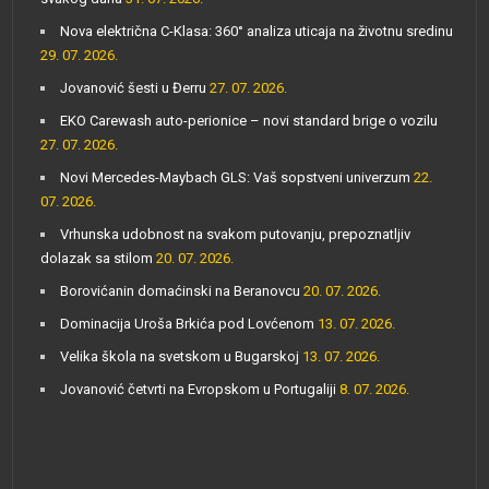
Nova električna C-Klasa: 360° analiza uticaja na životnu sredinu
29. 07. 2026.
Jovanović šesti u Đerru
27. 07. 2026.
EKO Carewash auto-perionice – novi standard brige o vozilu
27. 07. 2026.
Novi Mercedes-Maybach GLS: Vaš sopstveni univerzum
22.
07. 2026.
Vrhunska udobnost na svakom putovanju, prepoznatljiv
dolazak sa stilom
20. 07. 2026.
Borovićanin domaćinski na Beranovcu
20. 07. 2026.
Dominacija Uroša Brkića pod Lovćenom
13. 07. 2026.
Velika škola na svetskom u Bugarskoj
13. 07. 2026.
Jovanović četvrti na Evropskom u Portugaliji
8. 07. 2026.