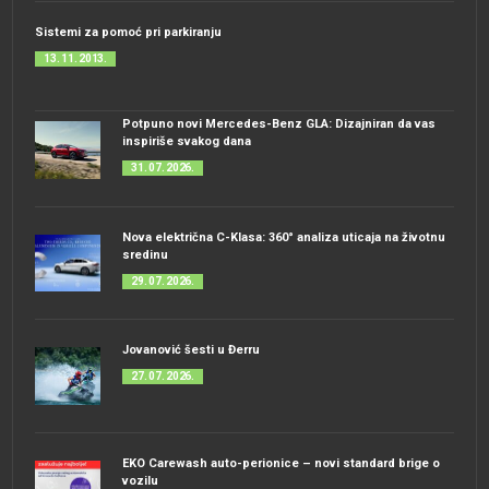
Sistemi za pomoć pri parkiranju
13. 11. 2013.
Potpuno novi Mercedes-Benz GLA: Dizajniran da vas
inspiriše svakog dana
31. 07. 2026.
Nova električna C-Klasa: 360° analiza uticaja na životnu
sredinu
29. 07. 2026.
Jovanović šesti u Đerru
27. 07. 2026.
EKO Carewash auto-perionice – novi standard brige o
vozilu