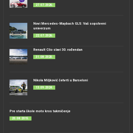
27. 07. 2026.
Novi Mercedes-Maybach GLS: Vaš sopstveni
univerzum
22. 07. 2026.
Renault Clio slavi 30. rođendan
31. 08. 2020.
Nikola Miljković četvrti u Barseloni
13. 09. 2024.
Pre starta škole moto kros takmičenje
20. 08. 2015.