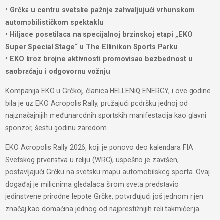
• Grčka u centru svetske pažnje zahvaljujući vrhunskom
automobilističkom spektaklu
• Hiljade posetilaca na specijalnoj brzinskoj etapi „EKO
Super Special Stage“ u The Ellinikon Sports Parku
• EKO kroz brojne aktivnosti promovisao bezbednost u
saobraćaju i odgovornu vožnju
Kompanija EKO u Grčkoj, članica HELLENiQ ENERGY, i ove godine
bila je uz EKO Acropolis Rally, pružajući podršku jednoj od
najznačajnijih međunarodnih sportskih manifestacija kao glavni
sponzor, šestu godinu zaredom.
EKO Acropolis Rally 2026, koji je ponovo deo kalendara FIA
Svetskog prvenstva u reliju (WRC), uspešno je završen,
postavljajući Grčku na svetsku mapu automobilskog sporta. Ovaj
događaj je milionima gledalaca širom sveta predstavio
jedinstvene prirodne lepote Grčke, potvrđujući još jednom njen
značaj kao domaćina jednog od najprestižnijih reli takmičenja.