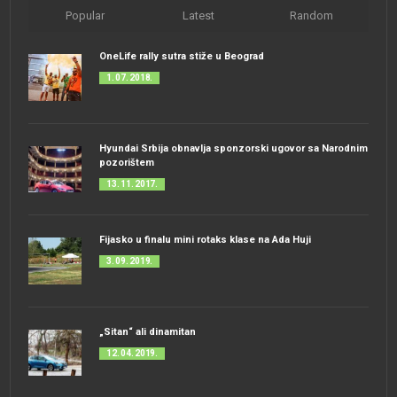
Popular
Latest
Random
OneLife rally sutra stiže u Beograd
1. 07. 2018.
Hyundai Srbija obnavlja sponzorski ugovor sa Narodnim
pozorištem
13. 11. 2017.
Fijasko u finalu mini rotaks klase na Ada Huji
3. 09. 2019.
„Sitan“ ali dinamitan
12. 04. 2019.