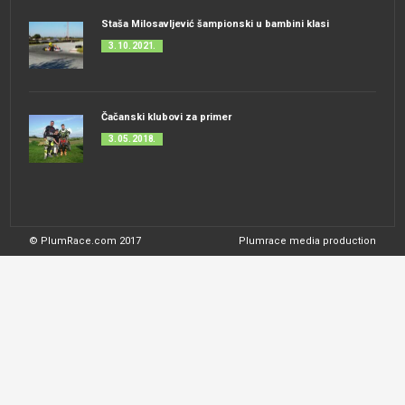
Staša Milosavljević šampionski u bambini klasi
3. 10. 2021.
Čačanski klubovi za primer
3. 05. 2018.
© PlumRace.com 2017
Plumrace media production