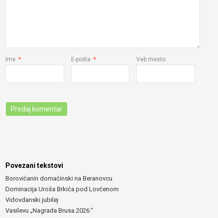
Ime
*
E-pošta
*
Veb mesto
Povezani tekstovi
Borovićanin domaćinski na Beranovcu
Dominacija Uroša Brkića pod Lovćenom
Vidovdanski jubilej
Vasilevu „Nagrada Brusa 2026.“