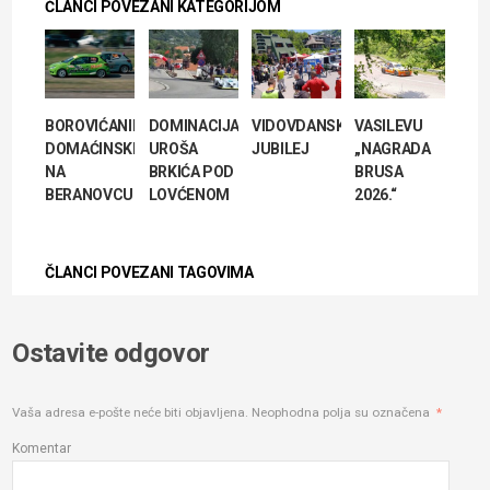
ČLANCI POVEZANI KATEGORIJOM
BOROVIĆANIN
DOMINACIJA
VIDOVDANSKI
VASILEVU
DOMAĆINSKI
UROŠA
JUBILEJ
„NAGRADA
NA
BRKIĆA POD
BRUSA
BERANOVCU
LOVĆENOM
2026.“
ČLANCI POVEZANI TAGOVIMA
Ostavite odgovor
Vaša adresa e-pošte neće biti objavljena.
Neophodna polja su označena
*
Komentar