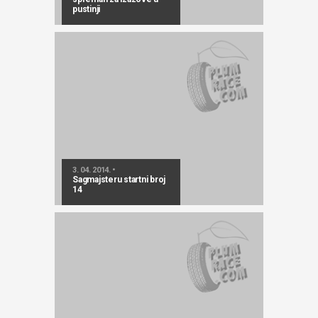
pustinji
3. 04. 2014. •
Sagmajsteru startni broj
14