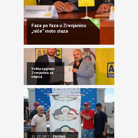
Faza po faza u Zrenjaninu
„niče“ moto staza
Velika nagrada
Zrenjanina za
vikend
Domaći
31. 07. 2017. •