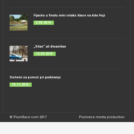
Fijasko u finalu mini rotaks klase na Ada Huji
3. 09. 2019.
„Sitan“ ali dinamitan
12. 04. 2019.
Sistemi za pomoć pri parkiranju
13. 11. 2013.
© PlumRace.com 2017
Plumrace media production