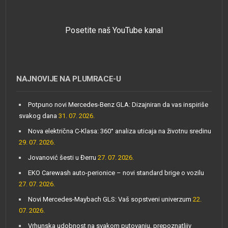
Posetite naš YouTube kanal
NAJNOVIJE NA PLUMRACE-U
Potpuno novi Mercedes-Benz GLA: Dizajniran da vas inspiriše
svakog dana
31. 07. 2026.
Nova električna C-Klasa: 360° analiza uticaja na životnu sredinu
29. 07. 2026.
Jovanović šesti u Đerru
27. 07. 2026.
EKO Carewash auto-perionice – novi standard brige o vozilu
27. 07. 2026.
Novi Mercedes-Maybach GLS: Vaš sopstveni univerzum
22.
07. 2026.
Vrhunska udobnost na svakom putovanju, prepoznatljiv