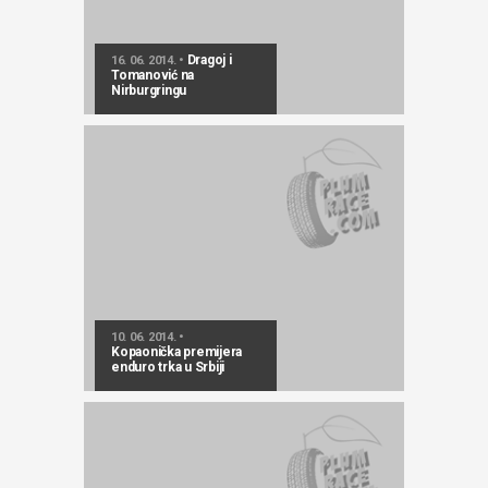
Dragoj i
16. 06. 2014. •
Tomanović na
Nirburgringu
10. 06. 2014. •
Kopaonička premijera
enduro trka u Srbiji