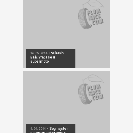
Vukašin
16. 05. 2014. •
Bajić vraća se u
supermoto
Sagmajster
4. 04. 2014. •
spreman za izazove u