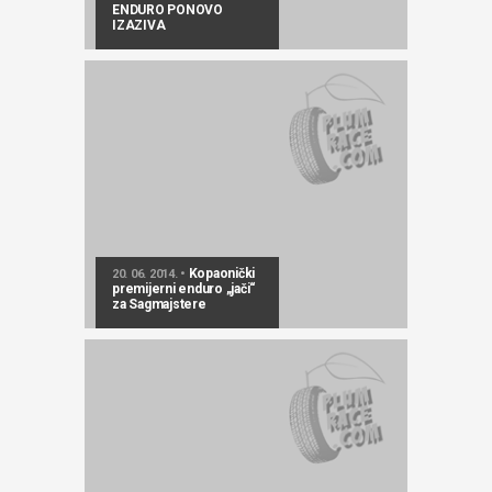
ENDURO PONOVO
IZAZIVA
Kopaonički
20. 06. 2014. •
premijerni enduro „jači“
za Sagmajstere