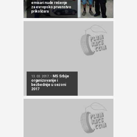
emisari nude rešenje
za evropsko prvenstvo
prikoličara
MS Srbije
13. 03. 2017. •
organizovanije i
bezbednije u sezoni
2017