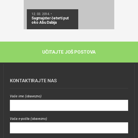
12. 03. 2014. •
Sagmajster četvrti put
oko Abu Dabija
UČITAJTE JOŠ POSTOVA
KONTAKTIRAJTE NAS
Vaše ime (obavezno)
Vaša e-pošta (obavezno)