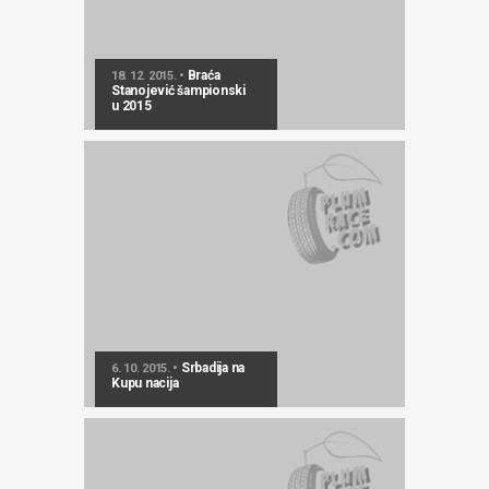
Braća
18. 12. 2015. •
Stanojević šampionski
u 2015
Srbadija na
6. 10. 2015. •
Kupu nacija