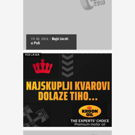
Bajić šesti
19. 05. 2014. •
u Puli
REKLAMA