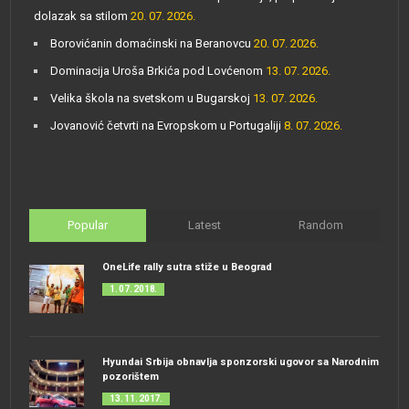
dolazak sa stilom
20. 07. 2026.
Borovićanin domaćinski na Beranovcu
20. 07. 2026.
Dominacija Uroša Brkića pod Lovćenom
13. 07. 2026.
Velika škola na svetskom u Bugarskoj
13. 07. 2026.
Jovanović četvrti na Evropskom u Portugaliji
8. 07. 2026.
Popular
Latest
Random
OneLife rally sutra stiže u Beograd
1. 07. 2018.
Hyundai Srbija obnavlja sponzorski ugovor sa Narodnim
pozorištem
13. 11. 2017.