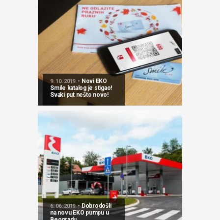
Novi EKO
9. 10. 2019. •
Smile katalog je stigao!
Svaki put nešto novo!
Dobrodošli
6. 06. 2019. •
na novu EKO pumpu u
Beogradu