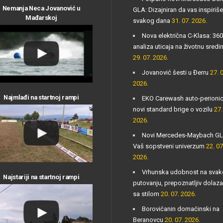
Nemanja Neca Jovanović u
GLA: Dizajniran da vas inspiriše
Mađarskoj
svakog dana
31. 07. 2026.
Nova električna C-Klasa: 360
analiza uticaja na životnu sredi
29. 07. 2026.
Jovanović šesti u Đerru
27. 
2026.
Najmlađi na startnoj rampi
EKO Carewash auto-perioni
novi standard brige o vozilu
27.
2026.
Novi Mercedes-Maybach GL
Vaš sopstveni univerzum
22. 07
2026.
Vrhunska udobnost na sva
Najstariji na startnoj rampi
putovanju, prepoznatljiv dolaz
sa stilom
20. 07. 2026.
Borovićanin domaćinski na
Beranovcu
20. 07. 2026.