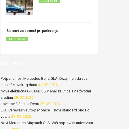
12. 04. 2019.
Sistemi za pomoć pri parkiranju
13. 11. 2013.
AKTUELNO
Potpuno novi Mercedes-Benz GLA: Dizajniran da vas
inspiriše svakog dana
31. 07. 2026.
Nova električna C-Klasa: 360° analiza uticaja na životnu
sredinu
29. 07. 2026.
Jovanović šesti u Đerru
27. 07. 2026.
EKO Carewash auto-perionice – novi standard brige o
vozilu
27. 07. 2026.
Novi Mercedes-Maybach GLS: Vaš sopstveni univerzum