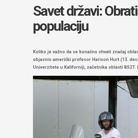
Savet državi: Obrat
populaciju
Koliko je važno da se konačno shvati značaj obl
objasnio američki profesor Harison Hurt (13. de
Univerziteta u Kaliforniji, začetnika oblasti BS2T.