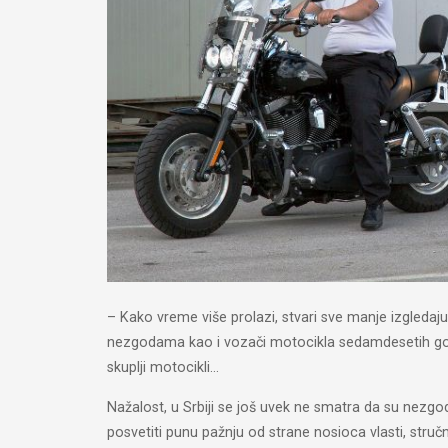
– Kako vreme više prolazi, stvari sve manje izgledaj
nezgodama kao i vozači motocikla sedamdesetih go
skuplji motocikli…
Nažalost, u Srbiji se još uvek ne smatra da su nezg
posvetiti punu pažnju od strane nosioca vlasti, stručne