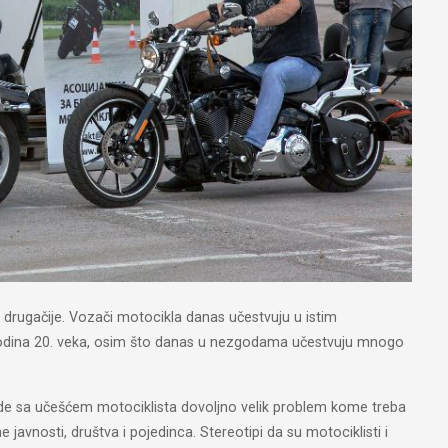
u drugačije. Vozači motocikla danas učestvuju u istim
dina 20. veka, osim što danas u nezgodama učestvuju mnogo
ode sa učešćem motociklista dovoljno velik problem kome treba
 javnosti, društva i pojedinca. Stereotipi da su motociklisti i