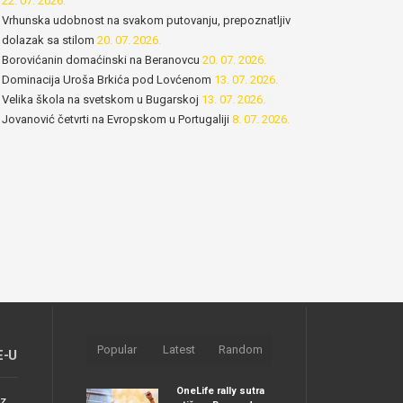
22. 07. 2026.
Vrhunska udobnost na svakom putovanju, prepoznatljiv
dolazak sa stilom
20. 07. 2026.
Borovićanin domaćinski na Beranovcu
20. 07. 2026.
Dominacija Uroša Brkića pod Lovćenom
13. 07. 2026.
Velika škola na svetskom u Bugarskoj
13. 07. 2026.
Jovanović četvrti na Evropskom u Portugaliji
8. 07. 2026.
Popular
Latest
Random
E-U
OneLife rally sutra
nz