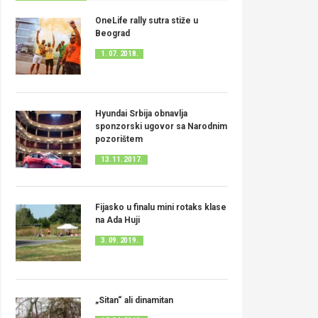
OneLife rally sutra stiže u
Beograd
1. 07. 2018.
Hyundai Srbija obnavlja
sponzorski ugovor sa Narodnim
pozorištem
13. 11. 2017.
Fijasko u finalu mini rotaks klase
na Ada Huji
3. 09. 2019.
„Sitan“ ali dinamitan