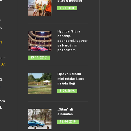
stiže u Beograd
1. 07. 2018.
°
nu
Hyundai Srbija
obnavlja
sponzorski ugovor
07.
sa Narodnim
pozorištem
ce –
13. 11. 2017.
 07.
Fijasko u finalu
mini rotaks klase
S:
na Ada Huji
.
3. 09. 2019.
kom
ak
„Sitan“ ali
dinamitan
12. 04. 2019.