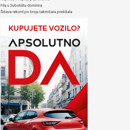
Fila u Subotištu dominira
Šišava rekord po broju takmičara prešišala