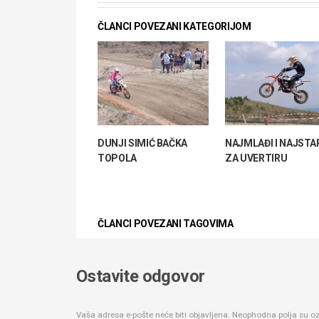
ČLANCI POVEZANI KATEGORIJOM
DUNJI SIMIĆ BAČKA
NAJMLAĐI I NAJSTAR
TOPOLA
ZA UVERTIRU
ČLANCI POVEZANI TAGOVIMA
Ostavite odgovor
Vaša adresa e-pošte neće biti objavljena.
Neophodna polja su 