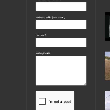
Vaša e-pošta (obavezno)
Predmet
Vaša poruka