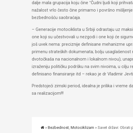
dalje mala grupacija koju čine ʺČudni ljudi koji prihva
nažalost vrlo često čine primarno i površno mišljenj
bezbednošću saobraćaja.
– Generacije motociklista u Srbiji odrastaju uz maksi
one koji su učestvovali u nezgodi i one koji će sigur
još uvek nema: preciznije definisane mehanizme upra
primenu strateških dokumenata; bolju usaglašenost 
dvotočkaša na nacionalnom i lokalnom nivou); unapre
izraženiju političku podršku na svim nivoima, u cilju
definisano finansiranje itd – rekao je dr Vladimir Jevt
Predstojeći zimski period, idealna je prilika i vreme 
sa realizacijom!!!
»
Bezbednost
,
Motociklizam
» Savet državi: Obrati