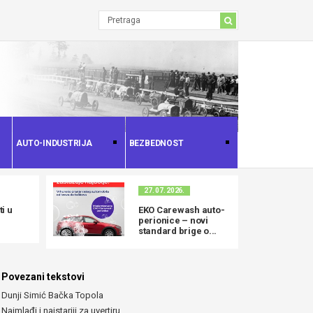
AUTO-INDUSTRIJA
BEZBEDNOST
27. 07. 2026.
i u
EKO Carewash auto-
perionice – novi
standard brige o...
Povezani tekstovi
Dunji Simić Bačka Topola
Najmlađi i najstariji za uvertiru