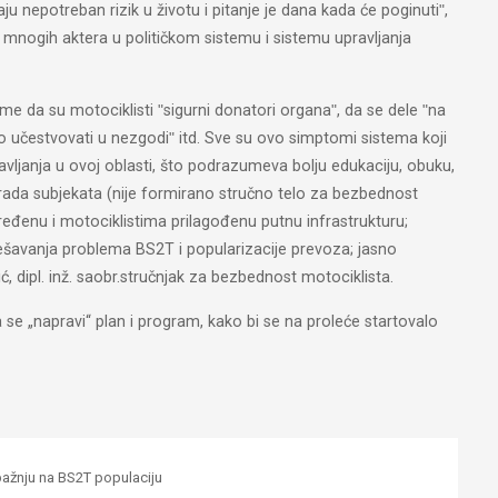
taju nepotreban rizik u životu i pitanje je dana kada će poginutiʺ,
e mnogih aktera u političkom sistemu i sistemu upravljanja
me da su motociklisti ʺsigurni donatori organaʺ, da se dele ʺna
no učestvovati u nezgodiʺ itd. Sve su ovo simptomi sistema koji
vljanja u ovoj oblasti, što podrazumeva bolju edukaciju, obuku,
rada subjekata (nije formirano stručno telo za bezbednost
đenu i motociklistima prilagođenu putnu infrastrukturu;
 rešavanja problema BS2T i popularizacije prevoza; jasno
ić, dipl. inž. saobr.stručnjak za bezbednost motociklista.
da se „napravi“ plan i program, kako bi se na proleće startovalo
 pažnju na BS2T populaciju