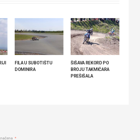
IJI
FILA U SUBOTIŠTU
ŠIŠAVA REKORD PO
DOMINIRA
BROJU TAKMIČARA
PREŠIŠALA
označena
*