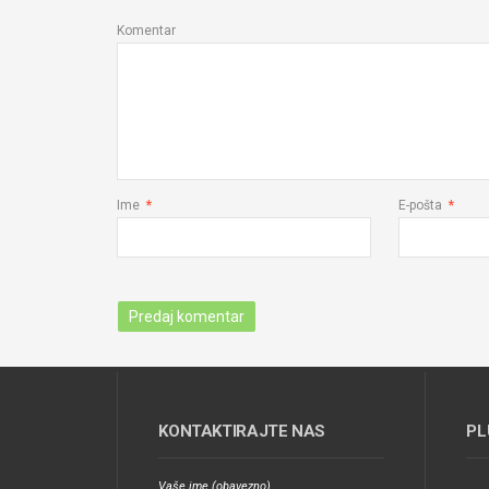
Komentar
Ime
*
E-pošta
*
KONTAKTIRAJTE NAS
PL
Vaše ime (obavezno)