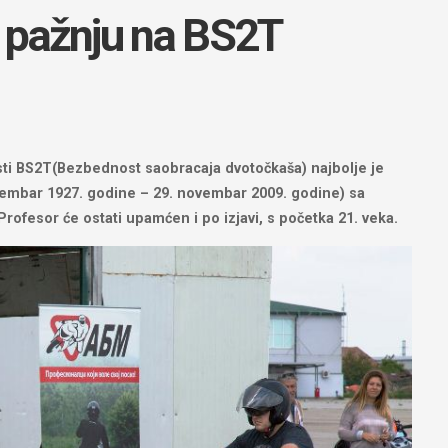
i pažnju na BS2T
asti BS2T(Bezbednost saobracaja dvotočkaša) najbolje je
cembar 1927. godine – 29. novembar 2009. godine) sa
 Profesor će ostati upamćen i po izjavi, s početka 21. veka.