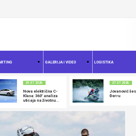
ARTING
GALERIJA I VIDEO
LOGISTIKA
29. 07. 2026.
27. 07. 2026.
Nova električna C-
Jovanović šest
Klasa: 360° analiza
Đerru
uticaja na životnu...