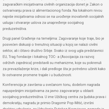
zagvaračkim inicijativama civilnih organizacija donet je Zakon o
ostvarivanju prava iz alimentacionog fonda. Na lokalnom nivou
najviše inicijativama odnosi se na uvođenje inovativnih socijalnih
usluga i stvaranje uslova za unapređenje socijalnog
preduzetništva.
Drugi panel Građenje na temeljima: Zagovaranje koje traje, bio je
posvećen diskusiji o trenutnoj situaciji u kojoj se nalazi civilni
sektor, ali i čitavo društvo Srbije. Svako iz svog ugla predstavnici
EU, Trag fondacije i lokalnog TOC- a (Asocijacija za razvoj
održivih zajednica) predstavili su mehanizme, koje su pokrenuli
za prevazilaženje krize, i dali predloge šta je potrebno učiniti kako
bi ostvarene promene trajale i u budućnosti.
Konferencija je završena u svečanom tonu, dodelom nagrada
najuspešnijim inicijativama za javno zagovaranje u oblasti
socijalnog preduzetništva. U ime Užičkog centra za ljudska prava i
demokratiju, nagradu je primio Dragomir Pop-Mitić, izvršni