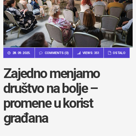
28. 09. 2025.
COMMENTS (0)
VIEWS: 351
OSTALO
Zajedno menjamo
društvo na bolje –
promene u korist
građana