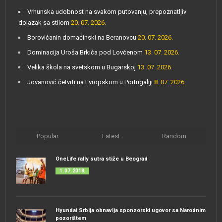
Vrhunska udobnost na svakom putovanju, prepoznatljiv
dolazak sa stilom
20. 07. 2026.
Borovićanin domaćinski na Beranovcu
20. 07. 2026.
Dominacija Uroša Brkića pod Lovćenom
13. 07. 2026.
Velika škola na svetskom u Bugarskoj
13. 07. 2026.
Jovanović četvrti na Evropskom u Portugaliji
8. 07. 2026.
Popular
Latest
Random
OneLife rally sutra stiže u Beograd
1. 07. 2018.
Hyundai Srbija obnavlja sponzorski ugovor sa Narodnim
pozorištem