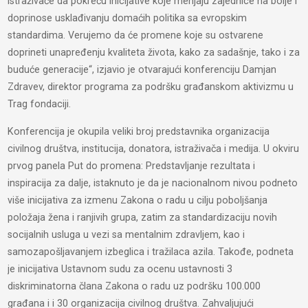
istraživače da pokreću inicijative koje menjaju zajednice na bolje i
doprinose usklađivanju domaćih politika sa evropskim
standardima. Verujemo da će promene koje su ostvarene
doprineti unapređenju kvaliteta života, kako za sadašnje, tako i za
buduće generacije“, izjavio je otvarajući konferenciju Damjan
Zdravev, direktor programa za podršku građanskom aktivizmu u
Trag fondaciji.
Konferencija je okupila veliki broj predstavnika organizacija
civilnog društva, institucija, donatora, istraživača i medija. U okviru
prvog panela Put do promena: Predstavljanje rezultata i
inspiracija za dalje, istaknuto je da je nacionalnom nivou podneto
više inicijativa za izmenu Zakona o radu u cilju poboljšanja
položaja žena i ranjivih grupa, zatim za standardizaciju novih
socijalnih usluga u vezi sa mentalnim zdravljem, kao i
samozapošljavanjem izbeglica i tražilaca azila. Takođe, podneta
je inicijativa Ustavnom sudu za ocenu ustavnosti 3
diskriminatorna člana Zakona o radu uz podršku 100.000
građana i i 30 organizacija civilnog društva. Zahvaljujući