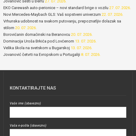
Jovanović šesti u Đerru
27. 07. 2026.
EKO Carewash auto-perionice – novi standard brige o vozilu
27. 07. 2026.
Novi Mercedes-Maybach GLS: Vaš sopstveni univerzum
22. 07. 2026.
Vrhunska udobnost na svakom putovanju, prepoznatljiv dolazak sa
stilom
20. 07. 2026.
Borovićanin domaćinski na Beranovcu
20. 07. 2026.
Dominacija Uroša Brkića pod Lovćenom
13. 07. 2026.
Velika škola na svetskom u Bugarskoj
13. 07. 2026.
Jovanović četvrti na Evropskom u Portugaliji
8. 07. 2026.
KONTAKTIRAJTE NAS
Vaše ime (obavezno)
Vaša e-pošta (obavezno)