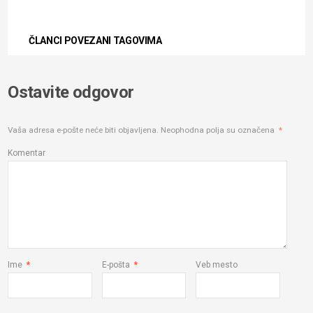
ČLANCI POVEZANI TAGOVIMA
Ostavite odgovor
Vaša adresa e-pošte neće biti objavljena.
Neophodna polja su označena
*
Komentar
Ime
*
E-pošta
*
Veb mesto