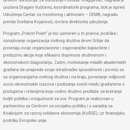
direktor udruženja, za Udruženje Putokaz Kragujevac, nagrada je
uručena Dragani Vučićević, koordinatorki programa, dok je ispred
Udruženja Centar za monitoring i aktivizam – CEMA, nagradu
primila Svetlana Kojanović, izvršna direktorka udruženja.
Program „Pokret Polet“ je bio usmeren u tri pravca: podrška i
osnaživanje organizacija civilnog društva širom Srbije da
povećaju svoje organizacione i zagovaračke kapacitete i
preduzmu akcije koje efikasno doprinose društvenom i
ekonomskom blagostanju. Zatim, motivisanje mladih akademskih
građana da unaprede svoje istraživačke sposobnosti i povežu se
sa organizacijama civilnog društva i na kraju, povećanje vidljivosti
socio-ekonomskih izazova i podizanje svesti među građanima o
pristupima i rešenjima koje civilno društvo predlaže za kreiranje
boljih politika i mogućnosti za sve. Program je realizovan u
partnerstvu sa Centrom za socijalnu politiku i u saradnji sa
Koalicijom za razvoj solidarne ekonomija (KoRSE), uz finansijsku
podršku Evropske unije.