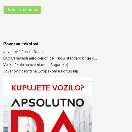
Povezani tekstovi
Jovanović šesti u Đerru
EKO Carewash auto-perionice – novi standard brige o...
Velika škola na svetskom u Bugarskoj
Jovanović četvrti na Evropskom u Portugaliji