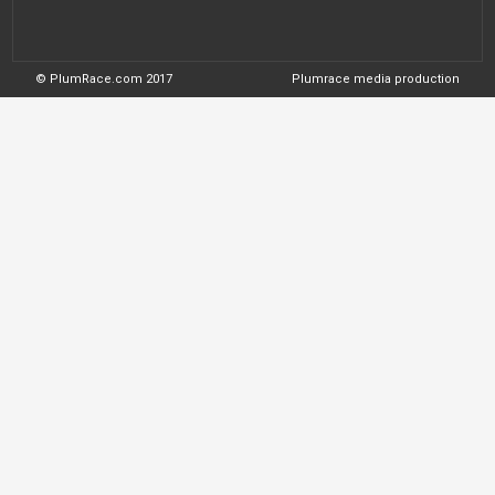
© PlumRace.com 2017
Plumrace media production