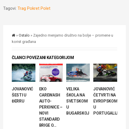
Tagovi:
Trag Pokret Polet
»
Ostalo
» Zajedno menjamo društvo na bolje – promene u
korist građana
ČLANCI POVEZANI KATEGORIJOM
JOVANOVIĆ
EKO
VELIKA
JOVANOVIĆ
ŠESTI U
CAREWASH
ŠKOLA NA
ČETVRTI NA
ĐERRU
AUTO-
SVETSKOM
EVROPSKOM
PERIONICE –
U
U
NOVI
BUGARSKOJ
PORTUGALIJI
STANDARD
BRIGE O...