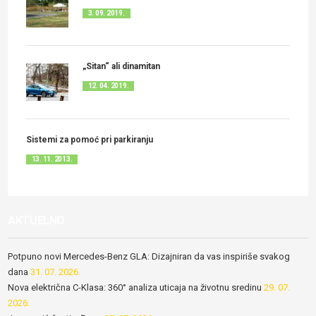
3. 09. 2019.
„Sitan“ ali dinamitan
12. 04. 2019.
Sistemi za pomoć pri parkiranju
13. 11. 2013.
AKTUELNO
Potpuno novi Mercedes-Benz GLA: Dizajniran da vas inspiriše svakog
dana
31. 07. 2026.
Nova električna C-Klasa: 360° analiza uticaja na životnu sredinu
29. 07.
2026.