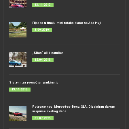
13. 11. 2017.
Fijasko u finalu mini rotaks klase na Ada Huji
3. 09. 2019.
„Sitan“ ali dinamitan
12. 04. 2019.
Sistemi za pomoć pri parkiranju
13. 11. 2013.
Potpuno novi Mercedes-Benz GLA: Dizajniran da vas
inspiriše svakog dana
31. 07. 2026.