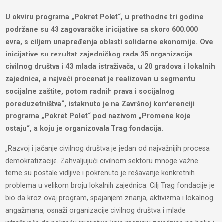
U okviru programa „Pokret Polet“, u prethodne tri godine
podržane su 43 zagovaračke inicijative sa skoro 600.000
evra, s ciljem unapređenja oblasti solidarne ekonomije. Ove
inicijative su rezultat zajedničkog rada 35 organizacija
civilnog društva i 43 mlada istraživača, u 20 gradova i lokalnih
zajednica, a najveći procenat je realizovan u segmentu
socijalne zaštite, potom radnih prava i socijalnog
poreduzetništva“, istaknuto je na Završnoj konferenciji
programa „Pokret Polet“ pod nazivom „Promene koje
ostaju“, a koju je organizovala Trag fondacija.
„Razvoj i jačanje civilnog društva je jedan od najvažnijih procesa
demokratizacije. Zahvaljujući civilnom sektoru mnoge važne
teme su postale vidljive i pokrenuto je rešavanje konkretnih
problema u velikom broju lokalnih zajednica. Cilj Trag fondacije je
bio da kroz ovaj program, spajanjem znanja, aktivizma i lokalnog
angažmana, osnaži organizacije civilnog društva i mlade