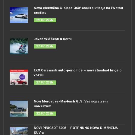
Nova električna C-Klasa: 360° analiza uticaja na životnu
sredinu
29. 07. 2026.
Jovanović šesti u Đerru
27. 07. 2026.
EKO Carewash auto-perionice – novi standard brige o
vozilu
27. 07. 2026.
Novi Mercedes-Maybach GLS: Vaš sopstveni
univerzum
22. 07. 2026.
NOVI PEUGEOT 5008 – POTPNUNO NOVA DIMENZIJA
SUV-a