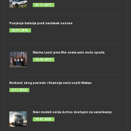
29. 11. 2017.
Punjenje baterija pred nastavak sezone
22. 07. 2015.
Marina Lazić prva Mis sveta auto moto sporta
16. 09. 2017.
Borković zbog povrede i finansija neće voziti Makao
4. 11. 2014.
Novi modeli serije Actros dostupni za naručivanje
19. 01. 2021.