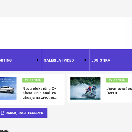
ARTING
GALERIJA I VIDEO
LOGISTIKA
29. 07. 2026.
27. 07. 2026.
Nova električna C-
Jovanović šest
Klasa: 360° analiza
Đerru
uticaja na životnu...
DAKAR
,
UNCATEGORIZED