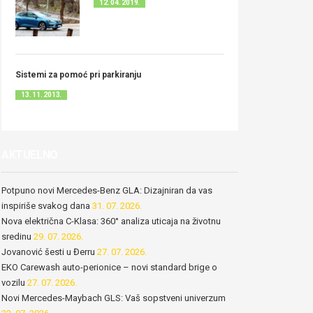
12. 04. 2019.
Sistemi za pomoć pri parkiranju
13. 11. 2013.
AKTUELNO
Potpuno novi Mercedes-Benz GLA: Dizajniran da vas
inspiriše svakog dana
31. 07. 2026.
Nova električna C-Klasa: 360° analiza uticaja na životnu
sredinu
29. 07. 2026.
Jovanović šesti u Đerru
27. 07. 2026.
EKO Carewash auto-perionice – novi standard brige o
vozilu
27. 07. 2026.
Novi Mercedes-Maybach GLS: Vaš sopstveni univerzum