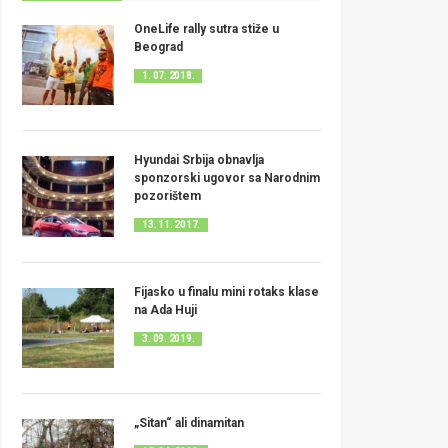
OneLife rally sutra stiže u
Beograd
1. 07. 2018.
Hyundai Srbija obnavlja
sponzorski ugovor sa Narodnim
pozorištem
13. 11. 2017.
Fijasko u finalu mini rotaks klase
na Ada Huji
3. 09. 2019.
„Sitan“ ali dinamitan