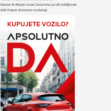
Nasser Al-Attiyah vozač Dacia tima za reli izdržljivosti
ASK Drajver dominirao na Bukulji