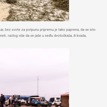
kar, bez svote za potpunu pripremu je tako paprena, da se isto
neti…razlog više da se jaše u sedlu dvotočkaša, ili kvada,