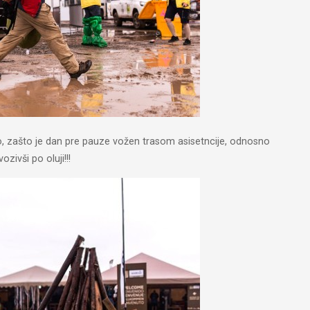
asno, zašto je dan pre pauze vožen trasom asisetncije, odnosno
zivši po oluji!!!