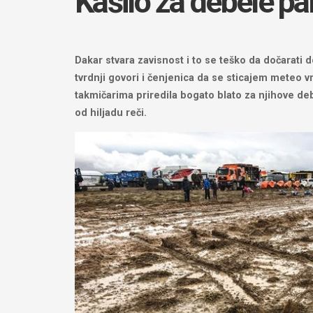
Kašilo za debele pa
Dakar stvara zavisnost i to se teško da dočarati d
tvrdnji govori i čenjenica da se sticajem meteo 
takmičarima priredila bogato blato za njihove deb
od hiljadu reči.