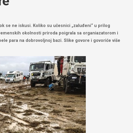
re
ok se ne iskusi. Koliko su učesnici „zaluđeni“ u prilog
vremenskih okolnosti priroda poigrala sa organiazatorom i
ele para na dobrovoljnoj bazi. Slike govore i govoriće više