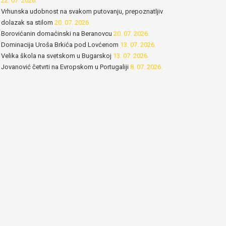
22. 07. 2026.
Vrhunska udobnost na svakom putovanju, prepoznatljiv
dolazak sa stilom
20. 07. 2026.
Borovićanin domaćinski na Beranovcu
20. 07. 2026.
Dominacija Uroša Brkića pod Lovćenom
13. 07. 2026.
Velika škola na svetskom u Bugarskoj
13. 07. 2026.
Jovanović četvrti na Evropskom u Portugaliji
8. 07. 2026.