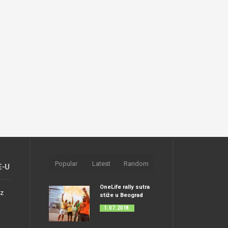
Popular
Latest
Random
E-U
OneLife rally sutra
nz
stiže u Beograd
1. 07. 2018.