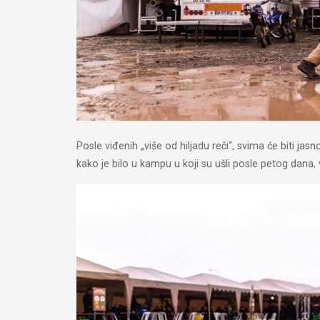
Posle viđenih „više od hiljadu reči“, svima će biti j
kako je bilo u kampu u koji su ušli posle petog dana, vo