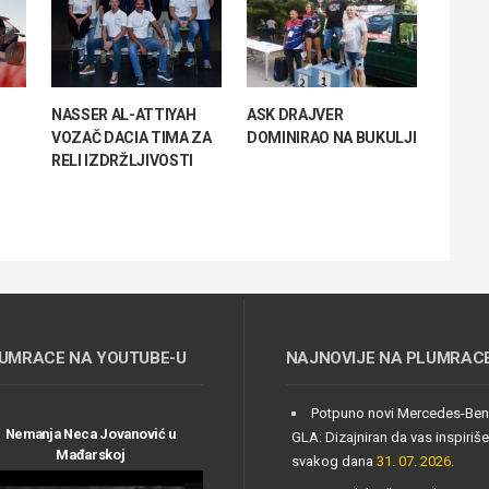
NASSER AL-ATTIYAH
ASK DRAJVER
VOZAČ DACIA TIMA ZA
DOMINIRAO NA BUKULJI
RELI IZDRŽLJIVOSTI
UMRACE NA YOUTUBE-U
NAJNOVIJE NA PLUMRAC
Potpuno novi Mercedes-Be
Nemanja Neca Jovanović u
GLA: Dizajniran da vas inspiriše
Mađarskoj
svakog dana
31. 07. 2026.