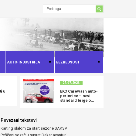
AUTO-INDUSTRIJA
BEZBEDNOST
27. 07. 2026.
i u
EKO Carewash auto-
perionice – novi
standard brige o...
Povezani tekstovi
Karting slalom za start sezone SAKSV
Peščani vozač u susret Dakar avanturi