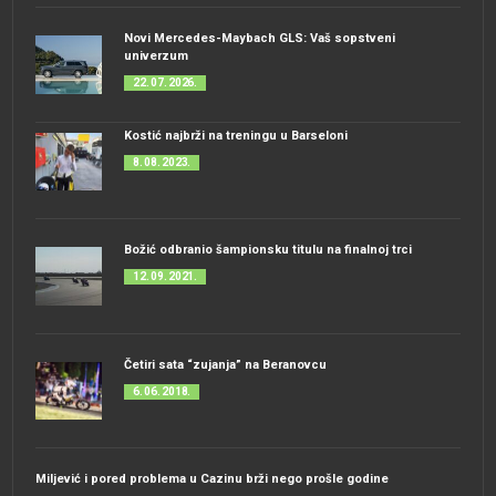
Novi Mercedes-Maybach GLS: Vaš sopstveni
univerzum
22. 07. 2026.
Kostić najbrži na treningu u Barseloni
8. 08. 2023.
Božić odbranio šampionsku titulu na finalnoj trci
12. 09. 2021.
Četiri sata “zujanja” na Beranovcu
6. 06. 2018.
Miljević i pored problema u Cazinu brži nego prošle godine