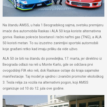
Na štandu AMSS, u hala 1 Beogradskog sajma, svetsku premijeru
imaće dva automobila Raskas i ALA 50 koja koriste alternativna
goriva. Raskas pokreće bioetanol i tečni naftni gas (TNG), a ALA
50 koristi metan. To su izuzetno zanimljivi sportski automobili
koje građani retko kad imaju priliku da vide uživo.
ALA 50 će biti na štandu do ponedeljka, 17. marta, jer direktno iz
Beograda odlazi na reli u Monte Karlo, gde se održava prvi
ovogodišnji FIA eko reli, dok Raskase ostaje do kraja sajamske
manifestacije. Taj model je ujedno i zvanični promoter ekološkog
3. Tesla relija za vozila na alternativni pogon, koji AMSS
organizuje od 10 do 12. jula ove godine.