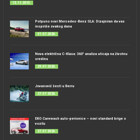
13. 11. 2013.
Potpuno novi Mercedes-Benz GLA: Dizajniran da vas
inspiriše svakog dana
31. 07. 2026.
Nova električna C-Klasa: 360° analiza uticaja na životnu
sredinu
29. 07. 2026.
Jovanović šesti u Đerru
27. 07. 2026.
EKO Carewash auto-perionice – novi standard brige o
vozilu
27. 07. 2026.