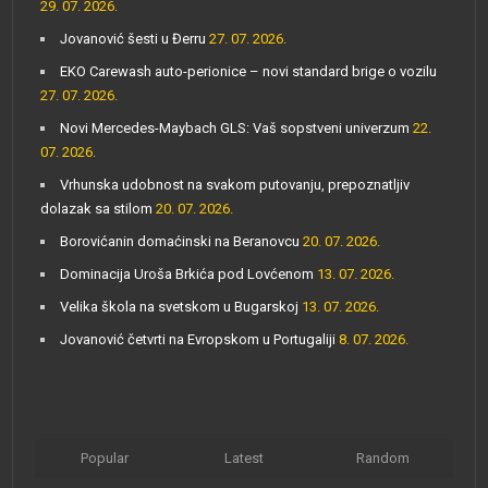
29. 07. 2026.
Jovanović šesti u Đerru
27. 07. 2026.
EKO Carewash auto-perionice – novi standard brige o vozilu
27. 07. 2026.
Novi Mercedes-Maybach GLS: Vaš sopstveni univerzum
22.
07. 2026.
Vrhunska udobnost na svakom putovanju, prepoznatljiv
dolazak sa stilom
20. 07. 2026.
Borovićanin domaćinski na Beranovcu
20. 07. 2026.
Dominacija Uroša Brkića pod Lovćenom
13. 07. 2026.
Velika škola na svetskom u Bugarskoj
13. 07. 2026.
Jovanović četvrti na Evropskom u Portugaliji
8. 07. 2026.
Popular
Latest
Random