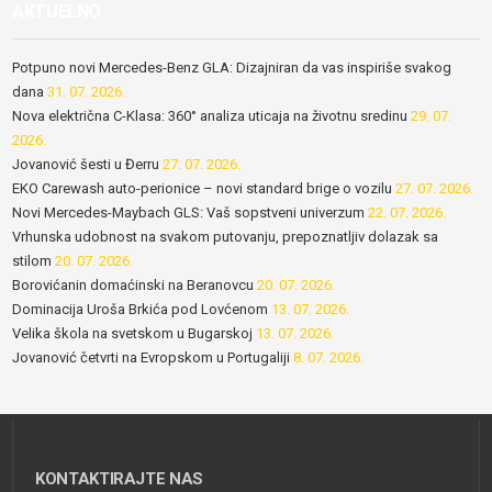
AKTUELNO
Potpuno novi Mercedes-Benz GLA: Dizajniran da vas inspiriše svakog
dana
31. 07. 2026.
Nova električna C-Klasa: 360° analiza uticaja na životnu sredinu
29. 07.
2026.
Jovanović šesti u Đerru
27. 07. 2026.
EKO Carewash auto-perionice – novi standard brige o vozilu
27. 07. 2026.
Novi Mercedes-Maybach GLS: Vaš sopstveni univerzum
22. 07. 2026.
Vrhunska udobnost na svakom putovanju, prepoznatljiv dolazak sa
stilom
20. 07. 2026.
Borovićanin domaćinski na Beranovcu
20. 07. 2026.
Dominacija Uroša Brkića pod Lovćenom
13. 07. 2026.
Velika škola na svetskom u Bugarskoj
13. 07. 2026.
Jovanović četvrti na Evropskom u Portugaliji
8. 07. 2026.
KONTAKTIRAJTE NAS