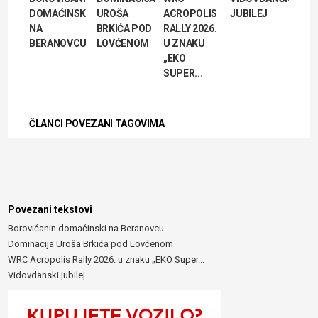
DOMAĆINSKI
UROŠA
ACROPOLIS
JUBILEJ
NA
BRKIĆA POD
RALLY 2026.
BERANOVCU
LOVĆENOM
U ZNAKU
„EKO
SUPER...
ČLANCI POVEZANI TAGOVIMA
Povezani tekstovi
Borovićanin domaćinski na Beranovcu
Dominacija Uroša Brkića pod Lovćenom
WRC Acropolis Rally 2026. u znaku „EKO Super...
Vidovdanski jubilej