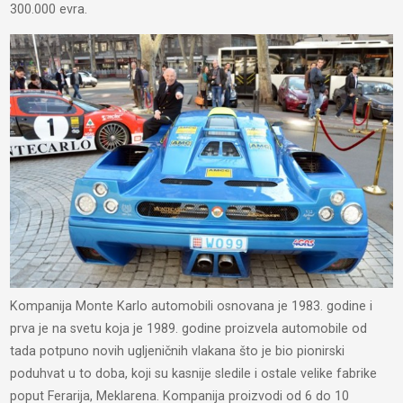
300.000 evra.
Kompanija Monte Karlo automobili osnovana je 1983. godine i
prva je na svetu koja je 1989. godine proizvela automobile od
tada potpuno novih ugljeničnih vlakana što je bio pionirski
poduhvat u to doba, koji su kasnije sledile i ostale velike fabrike
poput Ferarija, Meklarena. Kompanija proizvodi od 6 do 10