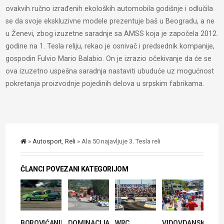
ovakvih ručno izrađenih ekoloških automobila godišnje i odlučila
se da svoje ekskluzivne modele prezentuje baš u Beogradu, a ne
u Ženevi, zbog izuzetne saradnje sa AMSS koja je započela 2012.
godine na 1. Tesla reliju, rekao je osnivač i predsednik kompanije,
gospodin Fulvio Mario Balabio. On je izrazio očekivanje da će se
ova izuzetno uspešna saradnja nastaviti ubuduće uz mogućnost
pokretanja proizvodnje pojedinih delova u srpskim fabrikama.
»
Autosport
,
Reli
» Ala 50 najavljuje 3. Tesla reli
ČLANCI POVEZANI KATEGORIJOM
BOROVIĆANIN
DOMINACIJA
WRC
VIDOVDANSKI