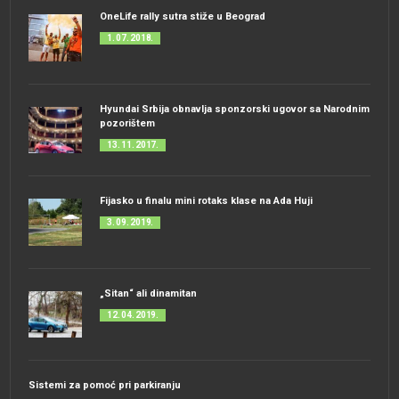
OneLife rally sutra stiže u Beograd
1. 07. 2018.
Hyundai Srbija obnavlja sponzorski ugovor sa Narodnim
pozorištem
13. 11. 2017.
Fijasko u finalu mini rotaks klase na Ada Huji
3. 09. 2019.
„Sitan“ ali dinamitan
12. 04. 2019.
Sistemi za pomoć pri parkiranju