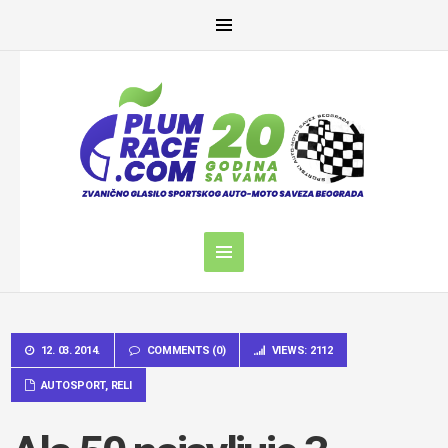
12. 03. 2014.
COMMENTS (0)
VIEWS: 2112
AUTOSPORT
,
RELI