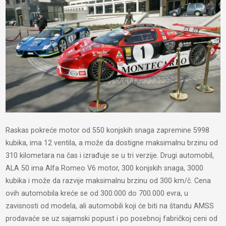
Raskas pokreće motor od 550 konjskih snaga zapremine 5998
kubika, ima 12 ventila, a može da dostigne maksimalnu brzinu od
310 kilometara na čas i izrađuje se u tri verzije. Drugi automobil,
ALA 50 ima Alfa Romeo V6 motor, 300 konjskih snaga, 3000
kubika i može da razvije maksimalnu brzinu od 300 km/č. Cena
ovih automobila kreće se od 300.000 do 700.000 evra, u
zavisnosti od modela, ali automobili koji će biti na štandu AMSS
prodavaće se uz sajamski popust i po posebnoj fabričkoj ceni od